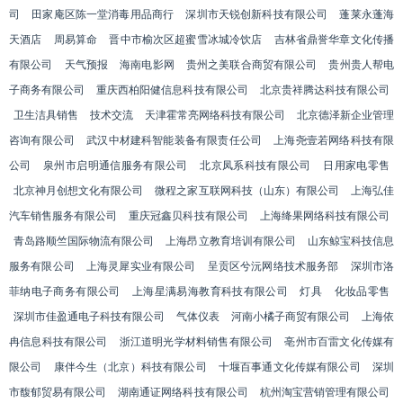
司
田家庵区陈一堂消毒用品商行
深圳市天锐创新科技有限公司
蓬莱永蓬海
天酒店
周易算命
晋中市榆次区超蜜雪冰城冷饮店
吉林省鼎誉华章文化传播
有限公司
天气预报
海南电影网
贵州之美联合商贸有限公司
贵州贵人帮电
子商务有限公司
重庆西柏阳健信息科技有限公司
北京贵祥腾达科技有限公司
卫生洁具销售
技术交流
天津霍常亮网络科技有限公司
北京德泽新企业管理
咨询有限公司
武汉中材建科智能装备有限责任公司
上海尧壹若网络科技有限
公司
泉州市启明通信服务有限公司
北京凤系科技有限公司
日用家电零售
北京神月创想文化有限公司
微程之家互联网科技（山东）有限公司
上海弘佳
汽车销售服务有限公司
重庆冠鑫贝科技有限公司
上海绛果网络科技有限公司
青岛路顺竺国际物流有限公司
上海昂立教育培训有限公司
山东鲸宝科技信息
服务有限公司
上海灵犀实业有限公司
呈贡区兮沅网络技术服务部
深圳市洛
菲纳电子商务有限公司
上海星满易海教育科技有限公司
灯具
化妆品零售
深圳市佳盈通电子科技有限公司
气体仪表
河南小橘子商贸有限公司
上海依
冉信息科技有限公司
浙江道明光学材料销售有限公司
亳州市百雷文化传媒有
限公司
康伴今生（北京）科技有限公司
十堰百事通文化传媒有限公司
深圳
市馥郁贸易有限公司
湖南通证网络科技有限公司
杭州淘宝营销管理有限公司